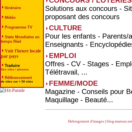
CONCOURS / LOTERIES
Solutions aux concours - Si
Itinéraire
proposant des concours
Météo
CULTURE
Programme TV
Pour les enfants - Parents/a
Stats Mondiales en
temps Réel
Enseignants - Encyclopédie
Voir l'heure locale
EMPLOI
par pays
Offres - CV - Stages - Empl
Traduire
Des sites / phrases
Télétravail, ...
Référencement
FEMME/MODE
de sites sur + 50 sites
Magazine - Conseils pour B
Maquillage - Beauté...
Hebergement d'images
|
blog-maison.ne