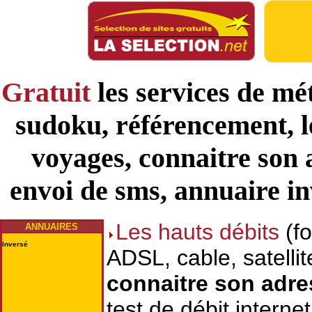
Gratuit
les services de mé
sudoku, référencement, le
voyages, connaitre son 
envoi de sms, annuaire in
Les hauts débits
(fo
ANNUAIRES
Inversé
ADSL, cable, satellit
connaitre son adre
test de débit internet