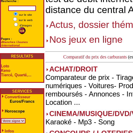
Recherche :
distance du central A
sur le site
sur le web
Actus, dossier thém
d'images
Nos jeux en ligne
Pages :
-
Blanches /Jaunes
-International
RESULTATS
Comparatif du prix des carburants
(es
Loto
ACHAT/DROIT
Keno
Tiercé, Quarté,...
Comparateur de prix - Tirag
numériques - Voitures- Prod
SERVICES
remboursés - Annonces - In
Convertisseur
Location ...
Euros/Francs
Horoscope
CINEMA/MUSIQUE/DVD/
Karaoké - Mp3 - Song
Infos